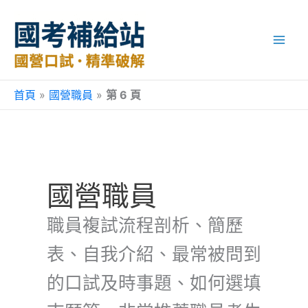
跳
至
主
要
內
容
首頁
»
國營職員
»
第 6 頁
國營職員
職員複試流程剖析、簡歷
表、自我介紹、最常被問到
的口試及時事題、如何選填