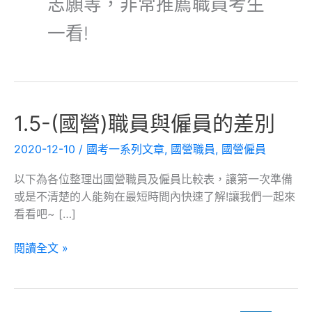
志願等，非常推薦職員考生
一看!
1.5-
1.5-(國營)職員與僱員的差別
(國
2020-12-10
/
國考一系列文章
,
國營職員
,
國營僱員
營)
職
以下為各位整理出國營職員及僱員比較表，讓第一次準備
員
或是不清楚的人能夠在最短時間內快速了解!讓我們一起來
與
看看吧~ […]
僱
員
閱讀全文 »
的
差
別