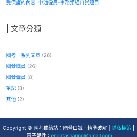
受保護的內容: 中油僱員-事務類組口試題目
|
文章分類
國考一系列文章
(26)
國營職員
(26)
國營僱員
(8)
筆記
(8)
其他
(2)
Copyright © 國考補給站：國營口試．精準破解 |
隱私權策
|
電子郵件：
endatasharing@gmail.com