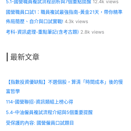
5.1-國營職員複試流程剖析與7個重點提醒
12.4k views
國營職員口試1：職員複試最強指南-黃金21天，帶你精準
佈局簡歷、自介與口試實戰!
4.3k views
考科-資訊處理-重點筆記(含考古題)
2.8k views
|
最新文章
【指數投資優缺點】不選個股，算清「時間成本」後的慢
富哲學
114-國營聯招-資訊類組上榜心得
5.4-中油僱員複試流程介紹與5個重要提醒
受保護的內容: 國營僱員口試題目