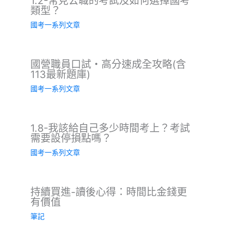
1.2-常見公職的考試及如何選擇國考
類型？
國考一系列文章
國營職員口試・高分速成全攻略(含
113最新題庫)
國考一系列文章
1.8-我該給自己多少時間考上？考試
需要設停損點嗎？
國考一系列文章
持續買進-讀後心得：時間比金錢更
有價值
筆記