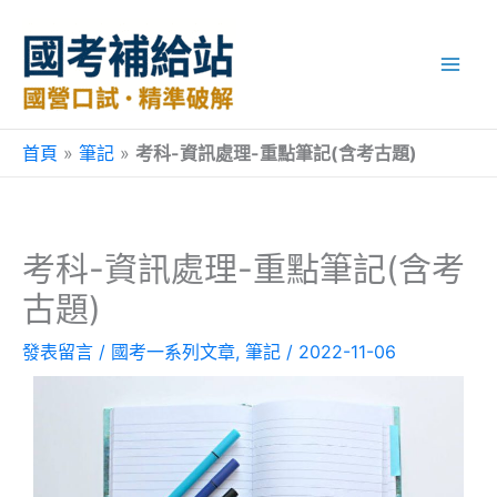
跳
至
主
要
內
容
首頁
»
筆記
»
考科-資訊處理-重點筆記(含考古題)
考科-資訊處理-重點筆記(含考
古題)
發表留言
/
國考一系列文章
,
筆記
/
2022-11-06