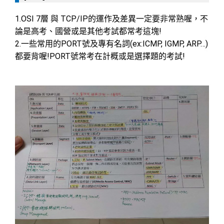
1.OSI 7層 與 TCP/IP的運作及差異一定要非常熟喔，不
論是高考、國營或是其他考試都常考這塊!
2.一些常用的PORT號及專有名詞(ex:ICMP, IGMP, ARP…)
都要背喔!PORT號常考在計概或是選擇題的考試!