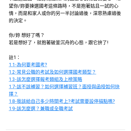
望你/妳要揀選國考這條路時，不是抱著姑且一試的心
情，而是和家人或你的另一半討論過後，深思熟慮過後
的決定。
你/妳 想好了嗎？
若是想好了，就抱著破釜沉舟的心態，跟它拚了!
註1：
1.1-為何要考國考?
1.2-常見公職的考試及如何選擇國考類型？
1.3-該怎麼選擇報考類組及上榜策略
1.7-該不該補習？如何選擇補習班？面授與函授如何抉
擇？
1.8-我該給自己多少時間考上?考試需要設停損點嗎?
1.9-該怎麼選？兼職或全職考試