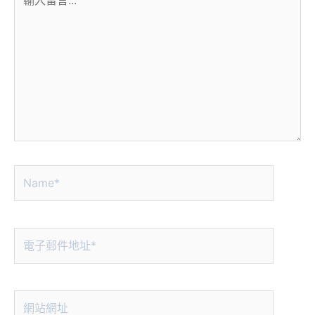
入
留
言...
Name*
電
子
郵
件
網
地