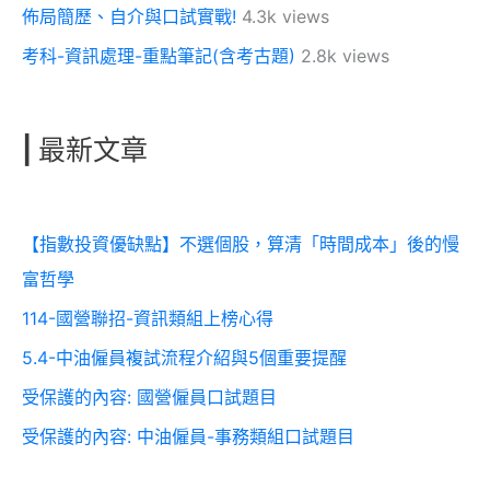
佈局簡歷、自介與口試實戰!
4.3k views
考科-資訊處理-重點筆記(含考古題)
2.8k views
|
最新文章
【指數投資優缺點】不選個股，算清「時間成本」後的慢
富哲學
114-國營聯招-資訊類組上榜心得
5.4-中油僱員複試流程介紹與5個重要提醒
受保護的內容: 國營僱員口試題目
受保護的內容: 中油僱員-事務類組口試題目