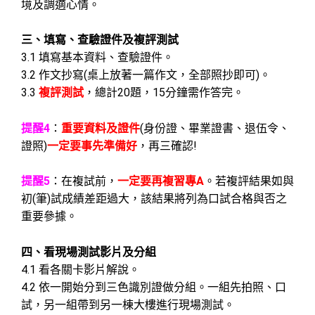
境及調適心情。
三、填寫、查驗證件及複評測試
3.1 填寫基本資料、查驗證件。
3.2 作文抄寫(桌上放著一篇作文，全部照抄即可)。
3.3
複評測試
，總計20題，15分鐘需作答完。
提醒4
：
重要資料及證件
(身份證、畢業證書、退伍令、
證照)
一定要事先準備好
，再三確認!
提醒5
：在複試前，
一定要再複習專A
。若複評結果如與
初(筆)試成績差距過大，該結果將列為口試合格與否之
重要參據。
四、看現場測試影片及分組
4.1 看各關卡影片解說。
4.2 依一開始分到三色識別證做分組。一組先拍照、口
試，另一組帶到另一棟大樓進行現場測試。