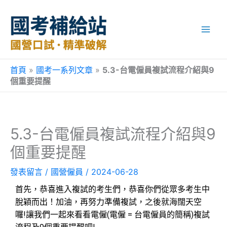
跳
至
主
要
內
容
首頁
»
國考一系列文章
»
5.3-台電僱員複試流程介紹與9
個重要提醒
5.3-台電僱員複試流程介紹與9
個重要提醒
發表留言
/
國營僱員
/
2024-06-28
首先，恭喜進入複試的考生們，恭喜你們從眾多考生中
脫穎而出！加油，再努力準備複試，之後就海闊天空
囉!讓我們一起來看看電僱(電僱 = 台電僱員的簡稱)複試