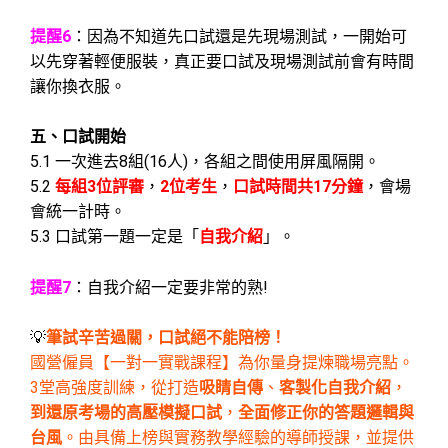
提醒6
：因為不知道先口試還是先現場測試，一開始可
以先穿著輕便服裝，真正要口試及現場測試前會有時間
讓你換衣服。
五、口試開始
5.1 一次進去8組(16人)，各組之間使用屏風隔開。
5.2
每組3位評審
，
2
位考生
，
口試時間共17分鐘
，會場
會統一計時。
5.3 口試第一題一定是「
自我介紹
」。
提醒7
：
自我介紹一定要非常的熟!
💡
筆試辛苦過關，口試絕不能陪榜！
國營僱員【一對一實戰課程】為你量身提煉職場亮點。
3堂高強度訓練，從打造
吸睛自傳
、
客製化自我介紹
，
到還原考場的高壓模擬口試
，
全面修正你的答題邏輯與
台風
。由具備上榜與實務教學經驗的導師授課，並提供