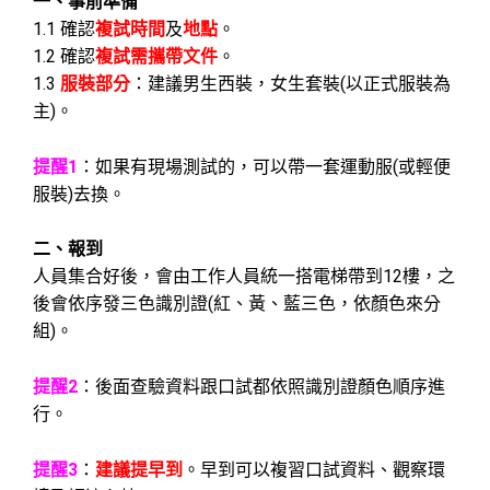
一、事前準備
1.1 確認
複試時間
及
地點
。
1.2
確認
複試需攜帶文件
。
1.3
服裝部分
：建議男生西裝，女生套裝(以正式服裝為
主)。
提醒1
：如果有現場測試的，可以帶一套運動服(或輕便
服裝)去換。
二、報到
人員集合好後，會由工作人員統一搭電梯帶到12樓，之
後會依序發三色識別證(紅、黃、藍三色，依顏色來分
組)。
提醒2
：後面查驗資料跟口試都依照識別證顏色順序進
行。
提醒3
：
建議提早到
。早到可以複習口試資料、觀察環