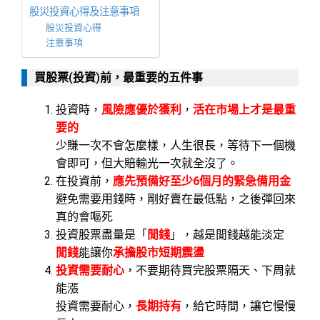
股災投資心得及注意事項
股災投資心得
注意事項
買股票(投資)前，最重要的五件事
投資時，
風險應優於獲利
，
活在市場上才是最重
要的
少賺一次不會怎麼樣，人生很長，等待下一個機
會即可，但大賠輸光一次就全沒了。
在投資前，
應先預備好至少6
個月的緊急備用金
避免需要用錢時，剛好賣在最低點，之後彈回來
真的會嘔死
投資股票盡量是「
閒錢
」，越是閒錢越能淡定
閒錢
能讓你
承擔股市短期震盪
投資需要耐心
，不要期待買完股票隔天、下周就
能漲
投資需要耐心，
長期持有
，給它時間，讓它慢慢