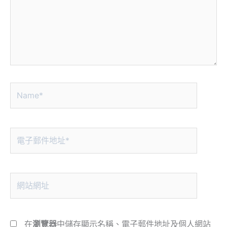
Name*
電
子
郵
件
網
地
站
址
網
*
址
在
瀏覽器
中儲存顯示名稱、電子郵件地址及個人網站