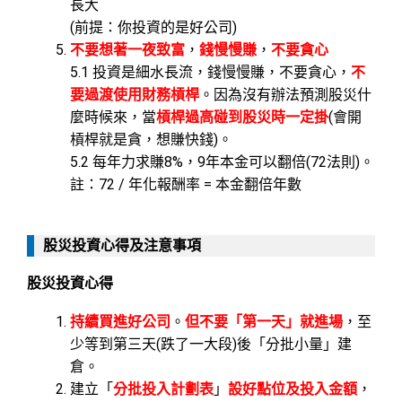
長大
(前提：你投資的是好公司)
不要想著一夜致富
，
錢慢慢賺
，
不要貪心
5.1 投資是細水長流，錢慢慢賺，不要貪心，
不
要過渡使用財務槓桿
。因為沒有辦法預測股災什
麼時候來，當
槓桿過高碰到股災時一定掛
(會開
槓桿就是貪，想賺快錢)。
5.2 每年力求賺8%，9年本金可以翻倍(72法則)。
註：72 / 年化報酬率 = 本金翻倍年數
股災投資心得及注意事項
股災投資心得
持續買進好公司
。
但不要「第一天」就進場
，至
少等到第三天(跌了一大段)後「分批小量」建
倉。
建立「
分批投入計劃表
」
設好點位及投入金額
，