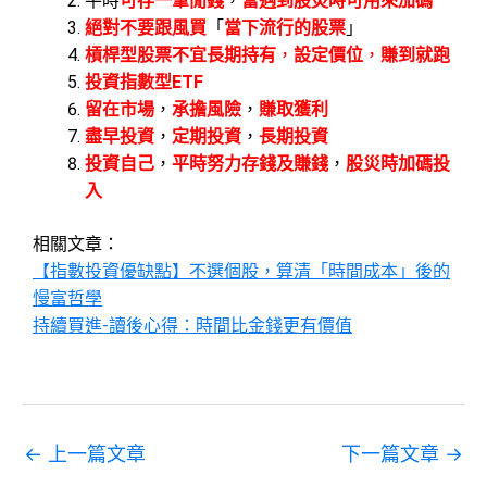
平時
可存一筆閒錢
，
當遇到股災時可用來加碼
絕對不要跟風買
「
當下流行的股票
」
槓桿型股票不宜長期持有
，
設定價位
，
賺到就跑
投資指數型ETF
留在市場
，
承擔風險
，
賺取獲利
盡早投資
，
定期投資
，
長期投資
投資自己
，
平時努力存錢及賺錢
，
股災時加碼投
入
相關文章：
【指數投資優缺點】不選個股，算清「時間成本」後的
慢富哲學
持續買進-讀後心得：時間比金錢更有價值
←
上一篇文章
下一篇文章
→