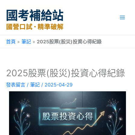
跳
至
主
要
內
容
首頁
»
筆記
»
2025股票(股災)投資心得紀錄
2025股票(股災)投資心得紀錄
發表留言
/
筆記
/
2025-04-29