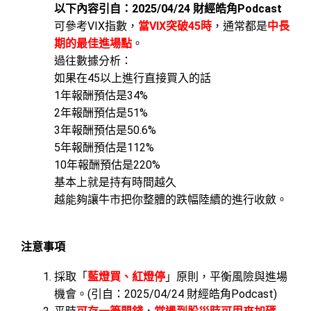
以下內容引自：2025/04/24 財經皓角Podcast
可參考VIX指數，
當VIX
突破45
時
，通常都是
中長
期的最佳進場點
。
過往數據分析：
如果在45以上進行直接買入的話
1年報酬預估是34%
2年報酬預估是51%
3年報酬預估是50.6%
5年報酬預估是112%
10年報酬預估是220%
基本上就是持有時間越久
越能夠讓牛市把你整體的跌幅陸續的進行收斂。
注意事項
採取「
藍燈買、紅燈停
」原則，平衡風險與進場
機會。(引自：2025/04/24 財經皓角Podcast)