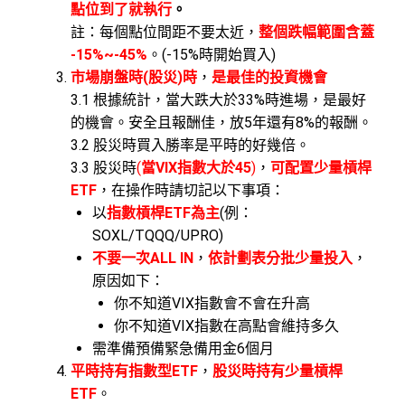
點位到了就執行
。
註：每個點位間距不要太近，
整個跌幅範圍含蓋
-15%~-45%
。(-15%時開始買入)
市場崩盤時(
股災)
時
，
是最佳的投資機會
3.1 根據統計，當大跌大於33%時進場，是最好
的機會。安全且報酬佳，放5年還有8%的報酬。
3.2 股災時買入勝率是平時的好幾倍。
3.3 股災時
(
當VIX
指數大於45
)
，
可配置少量槓桿
ETF
，在操作時請切記以下事項：
以
指數槓桿ETF
為主
(例：
SOXL/TQQQ/UPRO)
不要一次ALL IN
，
依計劃表分批少量投入
，
原因如下：
你不知道VIX指數會不會在升高
你不知道VIX指數在高點會維持多久
需準備預備緊急備用金6個月
平時持有指數型ETF
，
股災時持有少量槓桿
ETF
。